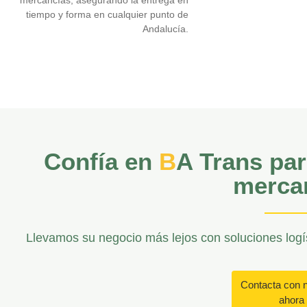
mercancías, asegurando la entrega en
tiempo y forma en cualquier punto de
Andalucía.
Confía en
B
A Trans par
merca
Llevamos su negocio más lejos con soluciones logís
Contacta con 
ahora