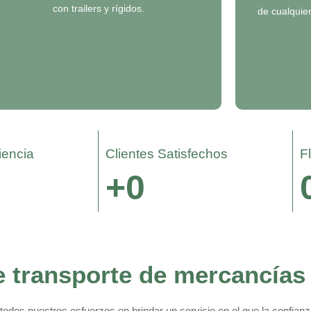
con trailers y rígidos.
de cualquier
encia​
Clientes Satisfechos​
F
+
0
e transporte de mercancías
os nuestros esfuerzos en brindar un servicio en el que la confianza 