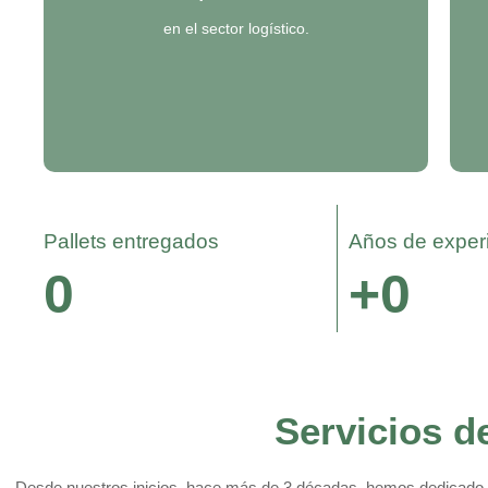
en el sector logístico.
Pallets entregados​
Años de experi
0
+
0
Servicios d
Desde nuestros inicios, hace más de 3 décadas, hemos dedicado tod