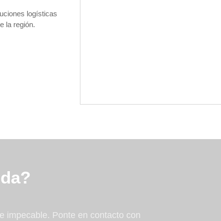
uciones logísticas
e la región.
uda?
te impecable. Ponte en contacto con