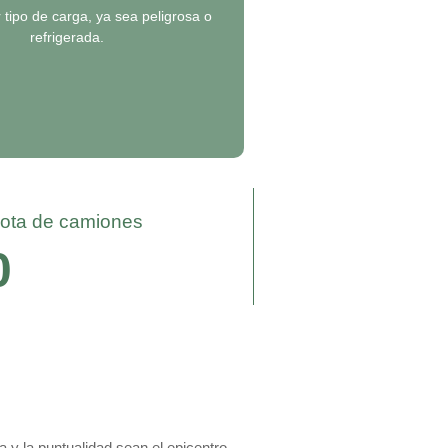
 tipo de carga, ya sea peligrosa o
refrigerada.
lota de camiones​
0
y la puntualidad sean el epicentro.